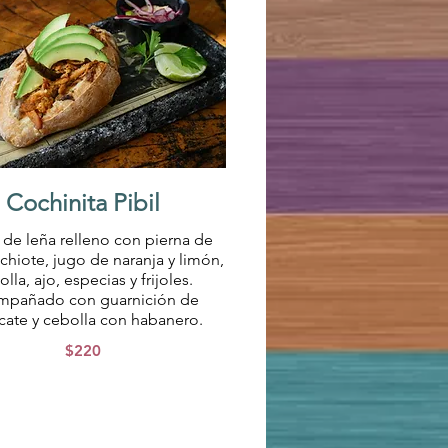
Cochinita Pibil
o de leña relleno con pierna de
chiote, jugo de naranja y limón,
lla, ajo, especias y frijoles.
pañado con guarnición de
cate y cebolla con habanero.
$220