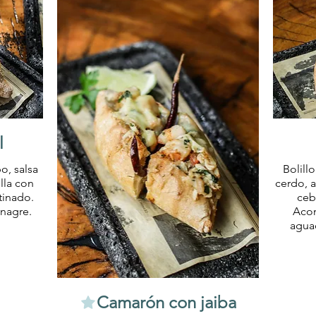
l
po, salsa
Bolill
lla con
cerdo, a
tinado.
cebo
nagre.
Acom
agua
Camarón con jaiba