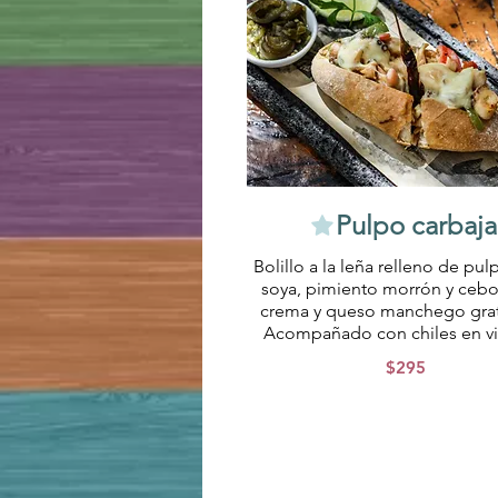
Pulpo carbaja
Bolillo a la leña relleno de pul
soya, pimiento morrón y cebo
crema y queso manchego gra
Acompañado con chiles en vi
$295