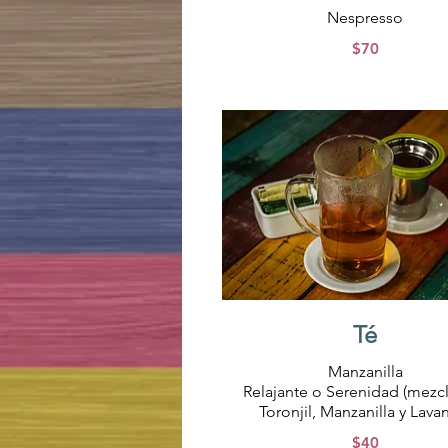
Nespresso
$70
Té
Manzanilla
Relajante o Serenidad (mezc
$40